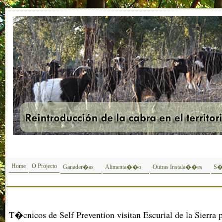
Home
O Projecto
Ganader�as
Alimenta��o
Outras Instala��es
S�
T�cnicos de Self Prevention visitan Escurial de la Sierra 